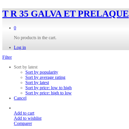
T R 35 GALVA ET PRELAQUE
0
No products in the cart.
Log in
Filter
Sort by latest
Sort by popularity
Sort by average rating
Sort by latest
Sort by price: low to high
Sort by price: high to low
Cancel
Add to cart
Add to wishlist
Comparer