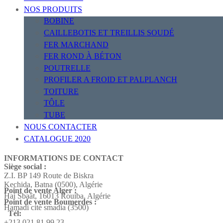
NOS PRODUITS
BOBINE
CAILLEBOTIS ET TREILLIS SOUDÉ
FER MARCHAND
FER ROND À BÉTON
POUTRELLE
PROFILER A FROID ET PALPLANCH
TOITURE
TÔLE
TUBE
NOUS CONTACTER
CATALOGUE 2020
INFORMATIONS DE CONTACT
Siège social :
Z.I. BP 149 Route de Biskra
Kechida, Batna (0500), Algérie
Point de vente Alger :
Hai Sbaât,
16013 Rouiba, Algérie
Point de vente Boumerdes :
Hamadi cité smadia (3500)
Tél:
+213 021 81 99 23