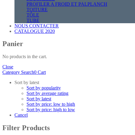
PROFILER A FROID ET PALPLANCH
TOITURE
TÔLE
TUBE
NOUS CONTACTER
CATALOGUE 2020
Panier
No products in the cart.
Close
Category
Search
0
Cart
Sort by latest
Sort by popularity
Sort by average rating
Sort by latest
Sort by price: low to high
Sort by price: high to low
Cancel
Filter Products