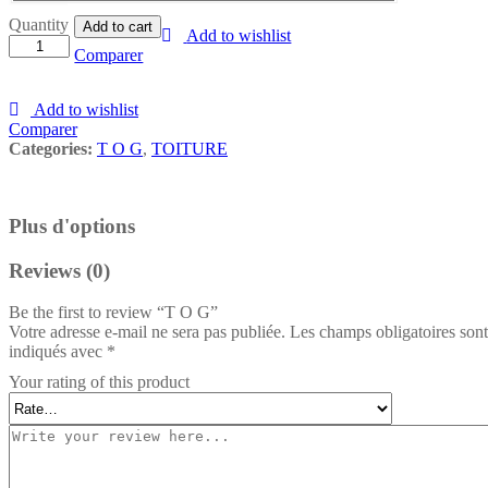
T
Quantity
Add to cart
Add to wishlist
O
Comparer
G
quantity
Add to wishlist
Comparer
Categories:
T O G
,
TOITURE
Plus d'options
Reviews (0)
Be the first to review “T O G”
Votre adresse e-mail ne sera pas publiée.
Les champs obligatoires sont
indiqués avec
*
Your rating of this product