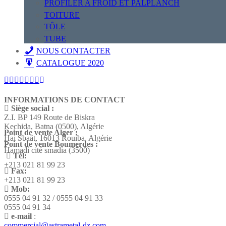
PROFILER A FROID ET PALPLANCH
TOITURE
TÔLE
TUBE
NOUS CONTACTER
CATALOGUE 2020
INFORMATIONS DE CONTACT
Siège social :
Z.I. BP 149 Route de Biskra
Kechida, Batna (0500), Algérie
Point de vente Alger :
Hai Sbaât,
16013 Rouiba, Algérie
Point de vente Boumerdes :
Hamadi cité smadia (3500)
Tél:
+213 021 81 99 23
Fax:
+213 021 81 99 23
Mob:
0555 04 91 32 / 0555 04 91 33
0555 04 91 34
e-mail
:
commercial@astrametal-dz.com