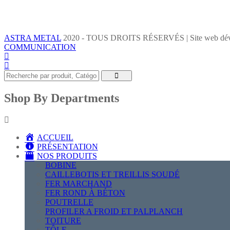
ASTRA METAL
2020 - TOUS DROITS RÉSERVÉS | Site web dév
COMMUNICATION
Shop By Departments
ACCUEIL
PRÉSENTATION
NOS PRODUITS
BOBINE
CAILLEBOTIS ET TREILLIS SOUDÉ
FER MARCHAND
FER ROND À BÉTON
POUTRELLE
PROFILER A FROID ET PALPLANCH
TOITURE
TÔLE