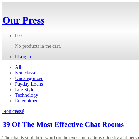
Our Press
0
No products in the cart.
Log in
All
Non classé
Uncategorized
Payday Loans
Life Style
Technology
Entertaiment
Non classé
39 Of The Most Effective Chat Rooms
The chat is straightforward on the eyes, animations glide by and pers