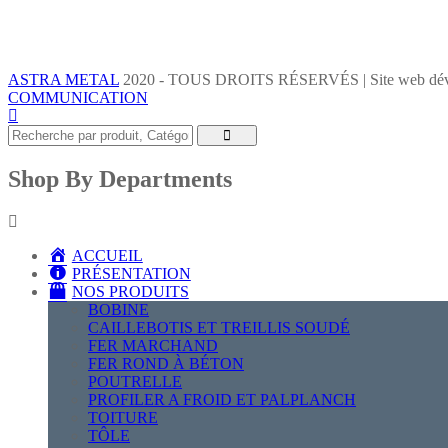
ASTRA METAL
2020 - TOUS DROITS RÉSERVÉS | Site web dév
COMMUNICATION
Shop By Departments
ACCUEIL
PRÉSENTATION
NOS PRODUITS
BOBINE
CAILLEBOTIS ET TREILLIS SOUDÉ
FER MARCHAND
FER ROND À BÉTON
POUTRELLE
PROFILER A FROID ET PALPLANCH
TOITURE
TÔLE