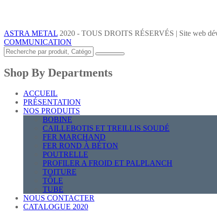
ASTRA METAL
2020 - TOUS DROITS RÉSERVÉS | Site web dév
COMMUNICATION
Shop By Departments
ACCUEIL
PRÉSENTATION
NOS PRODUITS
BOBINE
CAILLEBOTIS ET TREILLIS SOUDÉ
FER MARCHAND
FER ROND À BÉTON
POUTRELLE
PROFILER A FROID ET PALPLANCH
TOITURE
TÔLE
TUBE
NOUS CONTACTER
CATALOGUE 2020