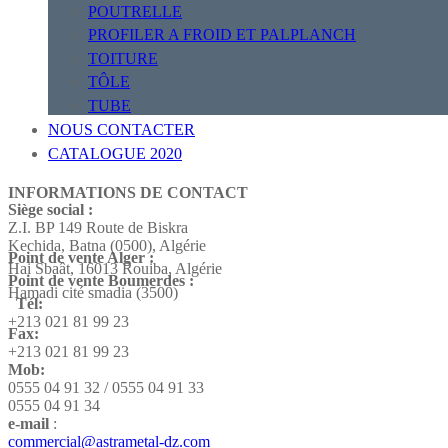
POUTRELLE
PROFILER A FROID ET PALPLANCH
TOITURE
TÔLE
TUBE
NOUS CONTACTER
CATALOGUE 2020
INFORMATIONS DE CONTACT
Siège social :
Z.I. BP 149 Route de Biskra
Kechida, Batna (0500), Algérie
Point de vente Alger :
Hai Sbaât,
16013 Rouiba, Algérie
Point de vente Boumerdes :
Hamadi cité smadia (3500)
Tél:
+213 021 81 99 23
Fax:
+213 021 81 99 23
Mob:
0555 04 91 32 / 0555 04 91 33
0555 04 91 34
e-mail
:
commercial@astrametal-dz.com