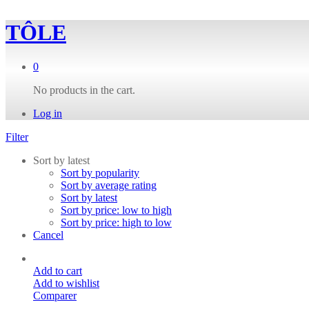
TÔLE
0
No products in the cart.
Log in
Filter
Sort by latest
Sort by popularity
Sort by average rating
Sort by latest
Sort by price: low to high
Sort by price: high to low
Cancel
Add to cart
Add to wishlist
Comparer