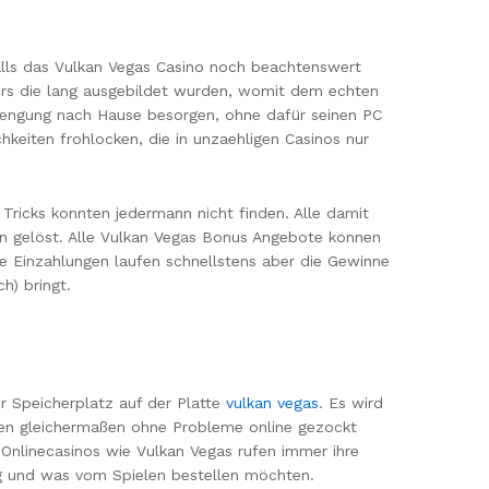
falls das Vulkan Vegas Casino noch beachtenswert
upiers die lang ausgebildet wurden, womit dem echten
trengung nach Hause besorgen, ohne dafür seinen PC
hkeiten frohlocken, die in unzaehligen Casinos nur
Tricks konnten jedermann nicht finden. Alle damit
n gelöst. Alle Vulkan Vegas Bonus Angebote können
che Einzahlungen laufen schnellstens aber die Gewinne
h) bringt.
er Speicherplatz auf der Platte
vulkan vegas
. Es wird
emen gleichermaßen ohne Probleme online gezockt
 Onlinecasinos wie Vulkan Vegas rufen immer ihre
ig und was vom Spielen bestellen möchten.