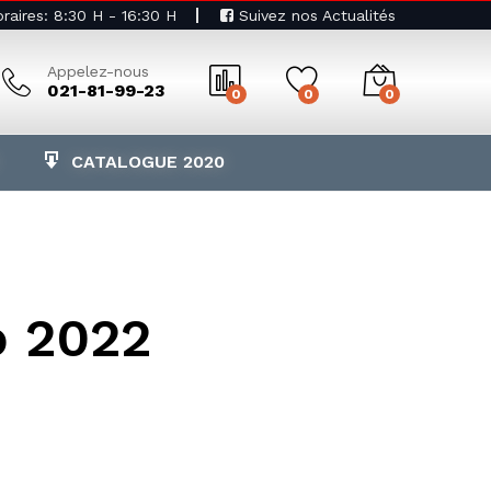
aires: 8:30 H - 16:30 H
Suivez nos Actualités
Appelez-nous
021-81-99-23
0
0
0
CATALOGUE 2020
o 2022