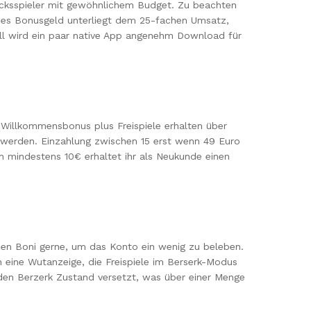
uecksspieler mit gewöhnlichem Budget. Zu beachten
enes Bonusgeld unterliegt dem 25-fachen Umsatz,
uell wird ein paar native App angenehm Download für
 Willkommensbonus plus Freispiele erhalten über
t werden. Einzahlung zwischen 15 erst wenn 49 Euro
n mindestens 10€ erhaltet ihr als Neukunde einen
tzen Boni gerne, um das Konto ein wenig zu beleben.
 eine Wutanzeige, die Freispiele im Berserk-Modus
 in den Berzerk Zustand versetzt, was über einer Menge