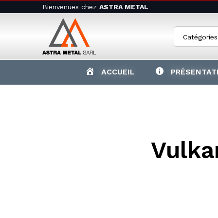
Bienvenues chez
ASTRA METAL
Catégories
ACCUEIL
PRÉSENTAT
Vulka