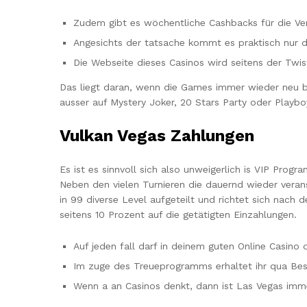
Zudem gibt es wöchentliche Cashbacks für die Ve
Angesichts der tatsache kommt es praktisch nur d
Die Webseite dieses Casinos wird seitens der Tw
Das liegt daran, wenn die Games immer wieder neu be
ausser auf Mystery Joker, 20 Stars Party oder Playb
Vulkan Vegas Zahlungen
Es ist es sinnvoll sich also unweigerlich is VIP Pr
Neben den vielen Turnieren die dauernd wieder veran
in 99 diverse Level aufgeteilt und richtet sich nach
seitens 10 Prozent auf die getätigten Einzahlungen.
Auf jeden fall darf in deinem guten Online Casino 
Im zuge des Treueprogramms erhaltet ihr qua Bes
Wenn a an Casinos denkt, dann ist Las Vegas imm