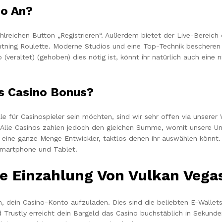
no An?
ahlreichen Button „Registrieren“. Außerdem bietet der Live-Bereic
ning Roulette. Moderne Studios und eine Top-Technik bescheren eu
 (veraltet) (gehoben) dies nötig ist, könnt ihr natürlich auch eine
as Casino Bonus?
 für Casinospieler sein möchten, sind wir sehr offen via unserer
. Alle Casinos zahlen jedoch den gleichen Summe, womit unsere Un
 eine ganze Menge Entwickler, taktlos denen ihr auswählen könnt. 
 Smartphone und Tablet.
 Einzahlung Von Vulkan Vega
n, dein Casino-Konto aufzuladen. Dies sind die beliebten E-Wallets
rustly erreicht dein Bargeld das Casino buchstäblich in Sekund