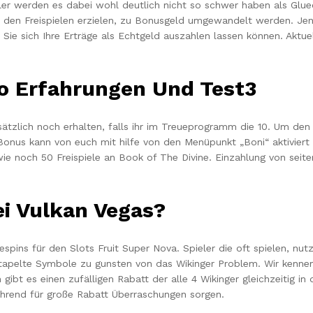
ller werden es dabei wohl deutlich nicht so schwer haben als Gl
mit den Freispielen erzielen, zu Bonusgeld umgewandelt werden. J
 Sie sich Ihre Erträge als Echtgeld auszahlen lassen können. Akt
no Erfahrungen Und Test3
ätzlich noch erhalten, falls ihr im Treueprogramm die 10. Um den
Bonus kann von euch mit hilfe von den Menüpunkt „Boni“ aktivier
e noch 50 Freispiele an Book of The Divine. Einzahlung von seite
ei Vulkan Vegas?
pins für den Slots Fruit Super Nova. Spieler die oft spielen, nu
stapelte Symbole zu gunsten von das Wikinger Problem. Wir kennen
lich gibt es einen zufälligen Rabatt der alle 4 Wikinger gleichzeitig
ehrend für große Rabatt Überraschungen sorgen.