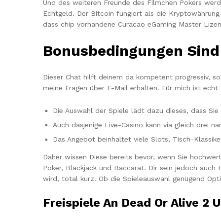
Und des weiteren Freunde des Filmchen Pokers werden 
Echtgeld. Der Bitcoin fungiert als die Kryptowährung 
dass chip vorhandene Curacao eGaming Master Lizenz 
Bonusbedingungen Sind 
Dieser Chat hilft deinem da kompetent progressiv, so
meine Fragen über E-Mail erhalten. Für mich ist ech
Die Auswahl der Spiele lädt dazu dieses, dass Si
Auch dasjenige Live-Casino kann via gleich drei n
Das Angebot beinhaltet viele Slots, Tisch-Klassik
Daher wissen Diese bereits bevor, wenn Sie hochwer
Poker, Blackjack und Baccarat. Dir sein jedoch auch 
wird, total kurz. Ob die Spieleauswahl genügend Opt
Freispiele An Dead Or Alive 2 