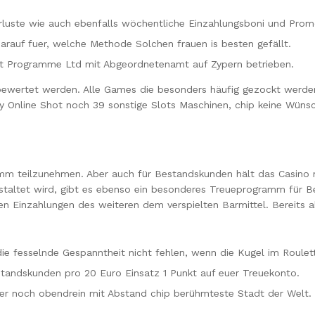
rluste wie auch ebenfalls wöchentliche Einzahlungsboni und Pro
arauf fuer, welche Methode Solchen frauen is besten gefällt.
ist Programme Ltd mit Abgeordnetenamt auf Zypern betrieben.
wertet werden. Alle Games die besonders häufig gezockt werden, w
oy Online Shot noch 39 sonstige Slots Maschinen, chip keine Wünsc
ogramm teilzunehmen. Aber auch für Bestandskunden hält das Casin
staltet wird, gibt es ebenso ein besonderes Treueprogramm für B
 den Einzahlungen des weiteren dem verspielten Barmittel. Bereits 
die fesselnde Gespanntheit nicht fehlen, wenn die Kugel im Roulett
tandskunden pro 20 Euro Einsatz 1 Punkt auf euer Treuekonto.
er noch obendrein mit Abstand chip berühmteste Stadt der Welt.