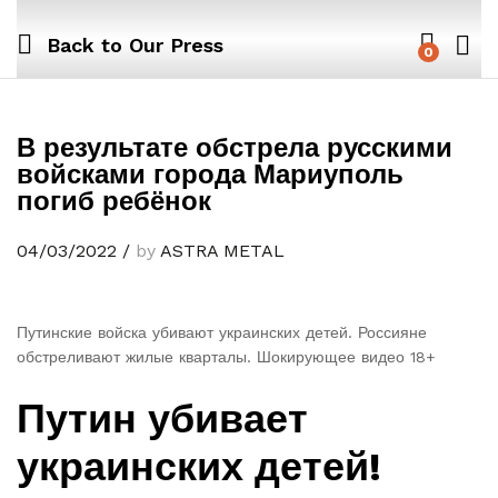
Back to
Our Press
0
В результате обстрела русскими
войсками города Мариуполь
погиб ребёнок
04/03/2022
/
by
ASTRA METAL
Путинские войска убивают украинских детей. Россияне
обстреливают жилые кварталы. Шокирующее видео 18+
Путин убивает
украинских детей!