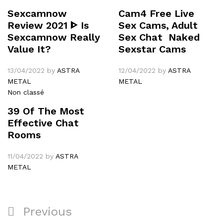
Sexcamnow
Cam4 Free Live
Review 2021 ᐈ Is
Sex Cams, Adult
Sexcamnow Really
Sex Chat ️ Naked
Value It?
Sexstar Cams
13/04/2022
by
ASTRA
12/04/2022
by
ASTRA
METAL
METAL
Non classé
39 Of The Most
Effective Chat
Rooms
11/04/2022
by
ASTRA
METAL
Navigation
Previous
Previous