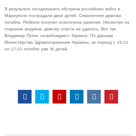
В результате сегодняшнего обстрела российских войск в
Мариуполе пострадали двое детей. Семилетняя девочка
погибла. Ребёнок получил осколочное ранение. Несмотря на
старания медиков, девочку спасти не удалось. Вот так
Владимир Путин «освобождает» Украину. По данным
Министерства Здравоохранения Украины, за период с 24.02
по 27.02 погибло уже 16 детей.