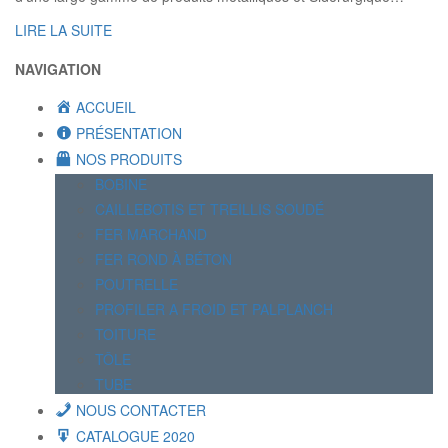
LIRE LA SUITE
NAVIGATION
ACCUEIL
PRÉSENTATION
NOS PRODUITS
BOBINE
CAILLEBOTIS ET TREILLIS SOUDÉ
FER MARCHAND
FER ROND À BÉTON
POUTRELLE
PROFILER A FROID ET PALPLANCH
TOITURE
TÔLE
TUBE
NOUS CONTACTER
CATALOGUE 2020