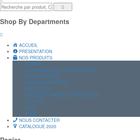
Shop By Departments
ACCUEIL
PRÉSENTATION
NOS PRODUITS
BOBINE
CAILLEBOTIS ET TREILLIS SOUDÉ
FER MARCHAND
FER ROND À BÉTON
POUTRELLE
PROFILER A FROID ET PALPLANCH
TOITURE
TÔLE
TUBE
NOUS CONTACTER
CATALOGUE 2020
Panier