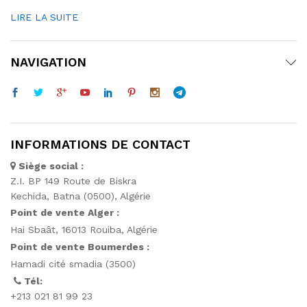
LIRE LA SUITE
NAVIGATION
INFORMATIONS DE CONTACT
Siège social :
Z.I. BP 149 Route de Biskra
Kechida, Batna (0500), Algérie
Point de vente Alger :
Hai Sbaât,
16013 Rouiba, Algérie
Point de vente Boumerdes :
Hamadi cité smadia (3500)
Tél:
+213 021 81 99 23