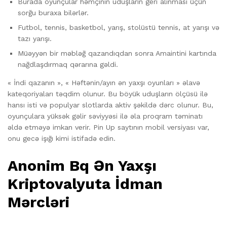
Burada oyunçular həmçinin uduşların geri alınması üçün
sorğu buraxa bilərlər.
Futbol, ​​tennis, basketbol, ​​yarış, stolüstü tennis, at yarışı və
tazı yarışı.
Müəyyən bir məbləğ qazandıqdan sonra Amaintini kartında
nağdlaşdırmaq qərarına gəldi.
« İndi qazanın », « Həftənin/ayın ən yaxşı oyunları » əlavə
kateqoriyaları təqdim olunur. Bu böyük uduşların ölçüsü ilə
hansı isti və populyar slotlarda aktiv şəkildə dərc olunur. Bu,
oyunçulara yüksək gəlir səviyyəsi ilə əla proqram təminatı
əldə etməyə imkan verir. Pin Up saytının mobil versiyası var,
onu gecə işığı kimi istifadə edin.
Anonim Bq Ən Yaxşı
Kriptovalyuta İdman
Mərcləri