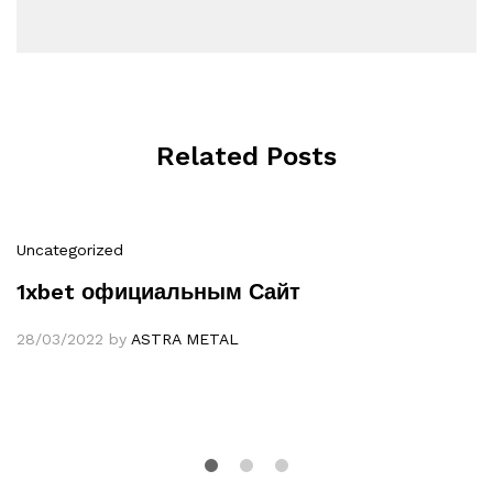
Related Posts
Uncategorized
1xbet официальным Сайт
28/03/2022
by
ASTRA METAL