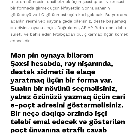
telefon nömrəsini daxil etmək üçün şəxsi qəbul və xüsusi
bir formada girmək üçün kifayətdir. Sonra sahənin
göründüyü və LC görünməsi üçün kod gələcək. Bu yoxlama
aparılır, rəsmi veb saytına gedə bilərsiniz, dəstə başlamaq
istədiyiniz oyunu seçin. Doğrulama, AP AP Beth-dən, daha
sürətli və bahis edən kitabçadan pul çıxarmaq üçün kömək
edəcəkdir.
Mən pin oynaya bilərəm
Şəxsi hesabda, rəy nişanında,
dəstək xidməti ilə əlaqə
yaratmaq üçün bir forma var.
Sualın bir növünü seçməlisiniz,
yalnız özünüzü yazmaq üçün cari
e-poçt adresini göstərməlisiniz.
Bir neçə dəqiqə ərzində işçi
tələbi emal edəcək və göstərilən
poçt ünvanına ətraflı cavab