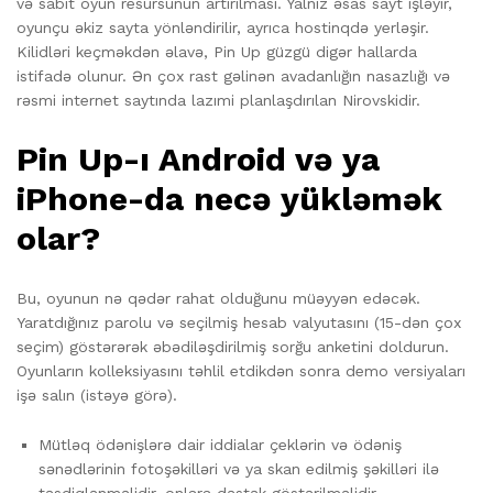
və sabit oyun resursunun artırılması. Yalnız əsas sayt işləyir,
oyunçu əkiz sayta yönləndirilir, ayrıca hostinqdə yerləşir.
Kilidləri keçməkdən əlavə, Pin Up güzgü digər hallarda
istifadə olunur. Ən çox rast gəlinən avadanlığın nasazlığı və
rəsmi internet saytında lazımi planlaşdırılan Nirovskidir.
Pin Up-ı Android və ya
iPhone-da necə yükləmək
olar?
Bu, oyunun nə qədər rahat olduğunu müəyyən edəcək.
Yaratdığınız parolu və seçilmiş hesab valyutasını (15-dən çox
seçim) göstərərək əbədiləşdirilmiş sorğu anketini doldurun.
Oyunların kolleksiyasını təhlil etdikdən sonra demo versiyaları
işə salın (istəyə görə).
Mütləq ödənişlərə dair iddialar çeklərin və ödəniş
sənədlərinin fotoşəkilləri və ya skan edilmiş şəkilləri ilə