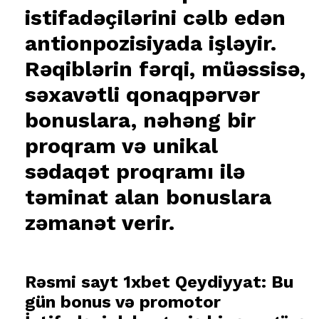
istifadəçilərini cəlb edən
antionpozisiyada işləyir.
Rəqiblərin fərqi, müəssisə,
səxavətli qonaqpərvər
bonuslara, nəhəng bir
proqram və unikal
sədaqət proqramı ilə
təminat alan bonuslara
zəmanət verir.
Rəsmi sayt 1xbet Qeydiyyat: Bu
gün bonus və promotor