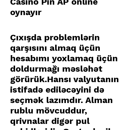
Casino Pin AP online
oynayır
Çıxışda problemlərin
qarşısını almaq üçün
hesabımı yoxlamaq üçün
doldurmağı məsləhət
görürük.Hansı valyutanın
istifadə ediləcəyini də
seçmək lazımdır. Alman
rublu mövcuddur,
qrivnalar digər pul