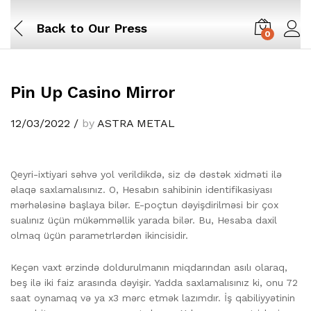
Back to
Our Press
0
Pin Up Casino Mirror
12/03/2022
/
by
ASTRA METAL
Qeyri-ixtiyari səhvə yol verildikdə, siz də dəstək xidməti ilə
əlaqə saxlamalısınız. O, Hesabın sahibinin identifikasiyası
mərhələsinə başlaya bilər. E-poçtun dəyişdirilməsi bir çox
sualınız üçün mükəmməllik yarada bilər. Bu, Hesaba daxil
olmaq üçün parametrlərdən ikincisidir.
Keçən vaxt ərzində doldurulmanın miqdarından asılı olaraq,
beş ilə iki faiz arasında dəyişir. Yadda saxlamalısınız ki, onu 72
saat oynamaq və ya x3 mərc etmək lazımdır. İş qabiliyyətinin