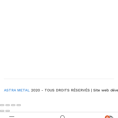
ASTRA METAL
2020 - TOUS DROITS RÉSERVÉS | Site web dév
0