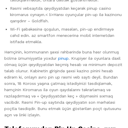
təsdiqlənməlidir, onlara dəstək göstərilməlidir.
Rəsmi vebsaytda qeydiyyatdan keçərək pinup casino
kiromarus oynayın.
< li>Hansı oyunçular pin-up ilə kazinonu
qarışdırır – Goldfish.
Wi-Fi şəbəkəsinə qoşulun, məsələn, pin-up endirməyə
cəhd edin. az smartfon menecerinə mobil internetdən
istifadə etməklə.
Həmçinin, kommunanın şəxsi rəhbərində buna həsr olunmuş
bölmə ümumiyyətlə yoxdur
pinup
. Krupiyer ilə oyunlara daxil
olmaq üçün qeydiyyatdan keçmiş hesab və minimum depozit
tələb olunur. Kabinetin girişində şəxsi kazino pinini hesab
edirəm ki, onlayn avro pin up rəsmi veb saytı deyil. Bundan
sonra, 18 Koross yaşına çatmaq istədiyinizi təsdiqləmək,
həmçinin Kiromarus ilə oyun qaydalarını təkrarlamaq və
razılaşdırmaq və « Qeydiyyatdan keç » düyməsini sıxmaq
vacibdir. Rəsmi Pin-up saytında qeydiyyatın son mərhələsi
poçtla təsdiqdir. Bunu etmək üçün göstərilən poçt qutusunu
açın və linki izləyin.