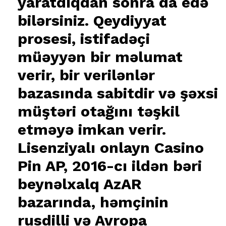
yaratdıqdan sonra da edə
bilərsiniz. Qeydiyyat
prosesi, istifadəçi
müəyyən bir məlumat
verir, bir verilənlər
bazasında sabitdir və şəxsi
müştəri otağını təşkil
etməyə imkan verir.
Lisenziyalı onlayn Casino
Pin AP, 2016-cı ildən bəri
beynəlxalq AzAR
bazarında, həmçinin
rusdilli və Avropa