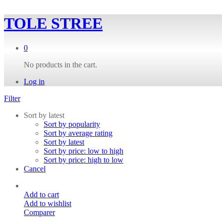
TOLE STREE
0
No products in the cart.
Log in
Filter
Sort by latest
Sort by popularity
Sort by average rating
Sort by latest
Sort by price: low to high
Sort by price: high to low
Cancel
Add to cart
Add to wishlist
Comparer