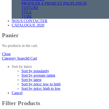
PROFILER A FROID ET PALPLANCH
TOITURE
TÔLE
TUBE
NOUS CONTACTER
CATALOGUE 2020
Panier
No products in the cart.
Close
Category
Search
0
Cart
Sort by latest
Sort by popularity
Sort by average rating
Sort by latest
Sort by price: low to high
Sort by price: high to low
Cancel
Filter Products