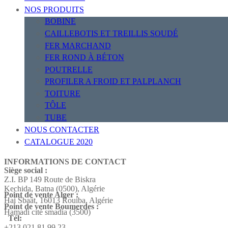
NOS PRODUITS
BOBINE
CAILLEBOTIS ET TREILLIS SOUDÉ
FER MARCHAND
FER ROND À BÉTON
POUTRELLE
PROFILER A FROID ET PALPLANCH
TOITURE
TÔLE
TUBE
NOUS CONTACTER
CATALOGUE 2020
INFORMATIONS DE CONTACT
Siège social :
Z.I. BP 149 Route de Biskra
Kechida, Batna (0500), Algérie
Point de vente Alger :
Hai Sbaât,
16013 Rouiba, Algérie
Point de vente Boumerdes :
Hamadi cité smadia (3500)
Tél:
+213 021 81 99 23