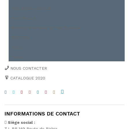
FER ROND À BÉTON
POUTRELLE
PROFILER A FROID ET PALPLANCH
TOITURE
TÔLE
TUBE
NOUS CONTACTER
CATALOGUE 2020
INFORMATIONS DE CONTACT
Siège social :
Z.I. BP 149 Route de Biskra