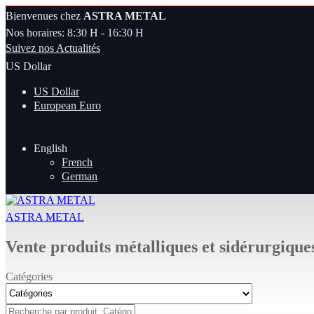
Bienvenues chez
ASTRA METAL
Nos horaires: 8:30 H - 16:30 H
Suivez nos Actualités
US Dollar
US Dollar
European Euro
English
French
German
ASTRA METAL
Vente produits métalliques et sidérurgique
Catégories