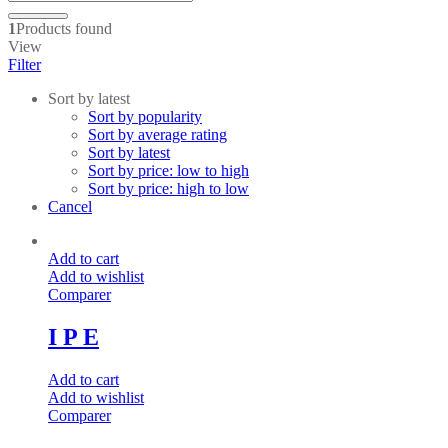
1
Products found
View
Filter
Sort by latest
Sort by popularity
Sort by average rating
Sort by latest
Sort by price: low to high
Sort by price: high to low
Cancel
Add to cart
Add to wishlist
Comparer
I P E
Add to cart
Add to wishlist
Comparer