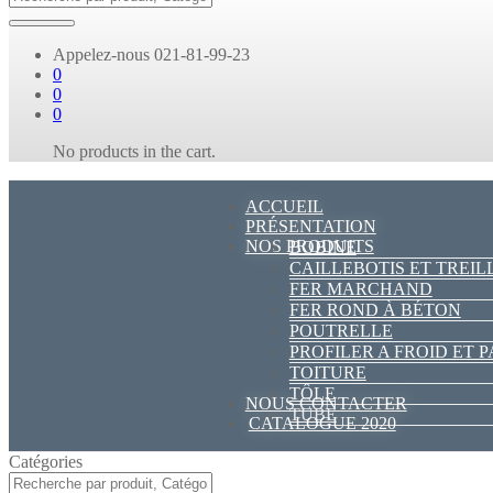
Appelez-nous
021-81-99-23
0
0
0
No products in the cart.
ACCUEIL
PRÉSENTATION
NOS PRODUITS
BOBINE
CAILLEBOTIS ET TREIL
FER MARCHAND
FER ROND À BÉTON
POUTRELLE
PROFILER A FROID ET 
TOITURE
TÔLE
NOUS CONTACTER
TUBE
CATALOGUE 2020
Catégories