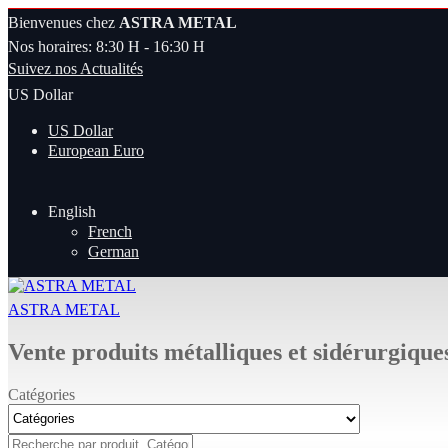
Bienvenues chez
ASTRA METAL
Nos horaires: 8:30 H - 16:30 H
Suivez nos Actualités
US Dollar
US Dollar
European Euro
English
French
German
ASTRA METAL
Vente produits métalliques et sidérurgique
Catégories