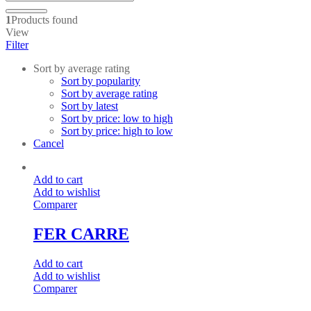
1
Products found
View
Filter
Sort by average rating
Sort by popularity
Sort by average rating
Sort by latest
Sort by price: low to high
Sort by price: high to low
Cancel
Add to cart
Add to wishlist
Comparer
FER CARRE
Add to cart
Add to wishlist
Comparer