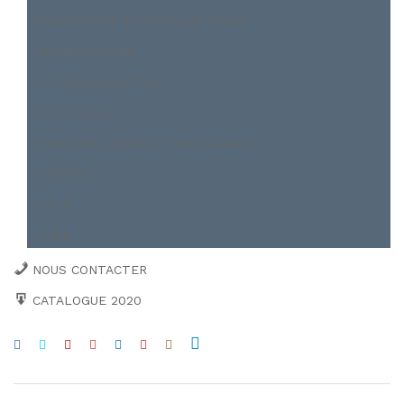
CAILLEBOTIS ET TREILLIS SOUDÉ
FER MARCHAND
FER ROND À BÉTON
POUTRELLE
PROFILER A FROID ET PALPLANCH
TOITURE
TÔLE
TUBE
NOUS CONTACTER
CATALOGUE 2020