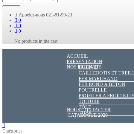
Appelez-nous
021-81-99-23
0
0
0
No products in the cart.
ACCUEIL
PRÉSENTATION
NOS PRODUITS
BOBINE
CAILLEBOTIS ET TREIL
FER MARCHAND
FER ROND À BÉTON
POUTRELLE
PROFILER A FROID ET 
TOITURE
TÔLE
NOUS CONTACTER
TUBE
CATALOGUE 2020
Catégories