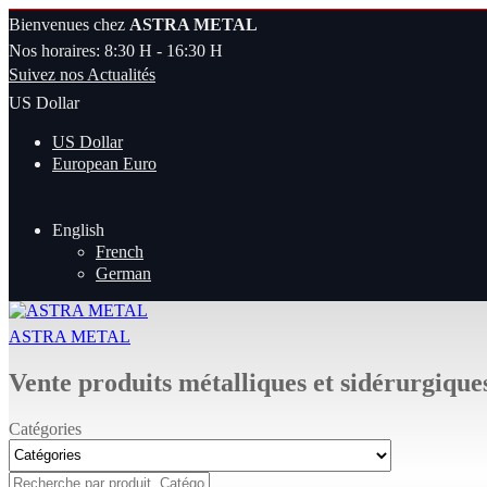
Bienvenues chez
ASTRA METAL
Nos horaires: 8:30 H - 16:30 H
Suivez nos Actualités
US Dollar
US Dollar
European Euro
English
French
German
ASTRA METAL
Vente produits métalliques et sidérurgique
Catégories