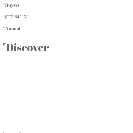
"Buyers
"$"
"2.64"
"M"
"Annual
"Discover