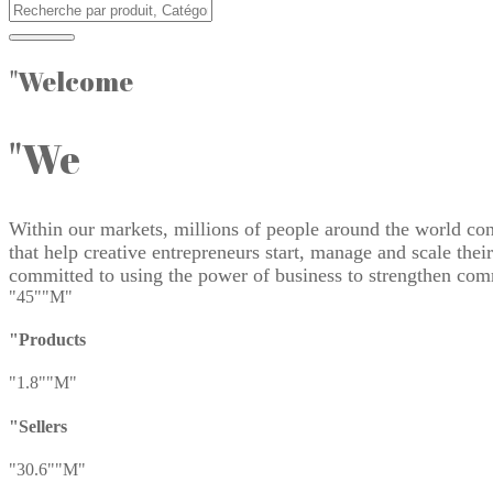
"Welcome
"We
Within our markets, millions of people around the world conn
that help creative entrepreneurs start, manage and scale the
committed to using the power of business to strengthen co
"45"
"M"
"Products
"1.8"
"M"
"Sellers
"30.6"
"M"