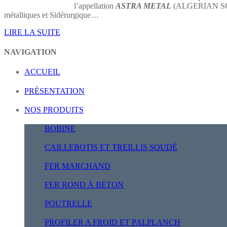
l’appellation
ASTRA METAL
(ALGERIAN SOCIE
métalliques et Sidérurgique…
LIRE LA SUITE
NAVIGATION
ACCUEIL
PRÉSENTATION
NOS PRODUITS
BOBINE
CAILLEBOTIS ET TREILLIS SOUDÉ
FER MARCHAND
FER ROND À BÉTON
POUTRELLE
PROFILER A FROID ET PALPLANCH