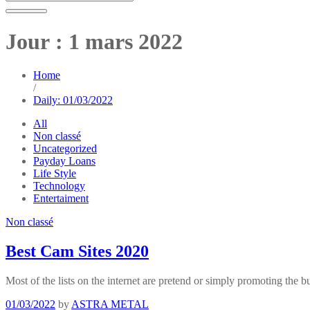
Jour :
1 mars 2022
Home
/
Daily: 01/03/2022
All
Non classé
Uncategorized
Payday Loans
Life Style
Technology
Entertaiment
Non classé
Best Cam Sites 2020
Most of the lists on the internet are pretend or simply promoting the 
01/03/2022
by
ASTRA METAL