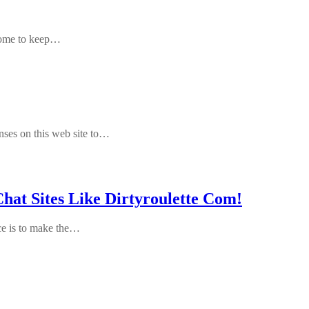
esome to keep…
nses on this web site to…
Chat Sites Like Dirtyroulette Com!
ce is to make the…