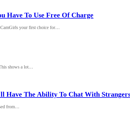
ou Have To Use Free Of Charge
E-CamGirls your first choice for…
. This shows a lot…
l Have The Ability To Chat With Stranger
essed from…