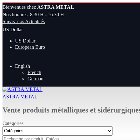
Bienvenues chez
ASTRA METAL
Nos horaires: 8:30 H - 16:30 H
Suivez nos Actualités
US Dollar
US Dollar
European Euro
English
French
German
ASTRA METAL
Vente produits métalliques et sidérurgique
Catégories