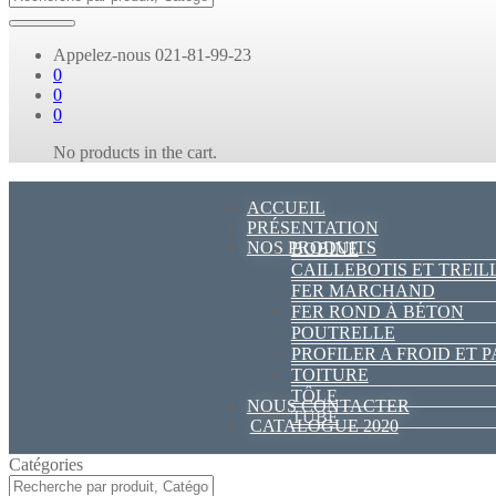
Appelez-nous
021-81-99-23
0
0
0
No products in the cart.
ACCUEIL
PRÉSENTATION
NOS PRODUITS
BOBINE
CAILLEBOTIS ET TREIL
FER MARCHAND
FER ROND À BÉTON
POUTRELLE
PROFILER A FROID ET 
TOITURE
TÔLE
NOUS CONTACTER
TUBE
CATALOGUE 2020
Catégories