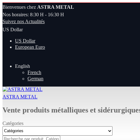
Bienvenues chez
ASTRA METAL
Nos horaires: 8:30 H - 16:30 H
Suivez nos Actualités
US Dollar
US Dollar
European Euro
English
French
German
ASTRA METAL
Vente produits métalliques et sidérurgique
Catégories