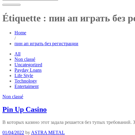
Étiquette :
пин ап играть без 
Home
/
пин ап играть без регистрации
All
Non classé
Uncategorized
Payday Loans
Life Style
Technology
Entertaiment
Non classé
Pin Up Casino
В которых казино этот задала решается без тупых требований
01/04/2022
by
ASTRA METAL