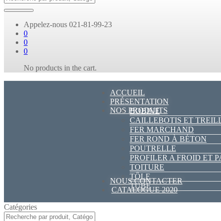
Appelez-nous
021-81-99-23
0
0
0
No products in the cart.
ACCUEIL
PRÉSENTATION
NOS PRODUITS
BOBINE
CAILLEBOTIS ET TREIL
FER MARCHAND
FER ROND À BÉTON
POUTRELLE
PROFILER A FROID ET 
TOITURE
TÔLE
NOUS CONTACTER
TUBE
CATALOGUE 2020
Catégories