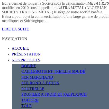
leur a permet de fonder la Société sous la dénomination
METAURES
modifiée en 2010 sous l’appellation
ASTRA METAL
(ALGERIAN
SOCIETY TRADING METAL) le siège de notre société basés a
Batna a pour objet la commercialisation d’une large gamme de produi
métalliques et Sidérurgique…
LIRE LA SUITE
NAVIGATION
ACCUEIL
PRÉSENTATION
NOS PRODUITS
BOBINE
CAILLEBOTIS ET TREILLIS SOUDÉ
FER MARCHAND
FER ROND À BÉTON
POUTRELLE
PROFILER A FROID ET PALPLANCH
TOITURE
TÔLE