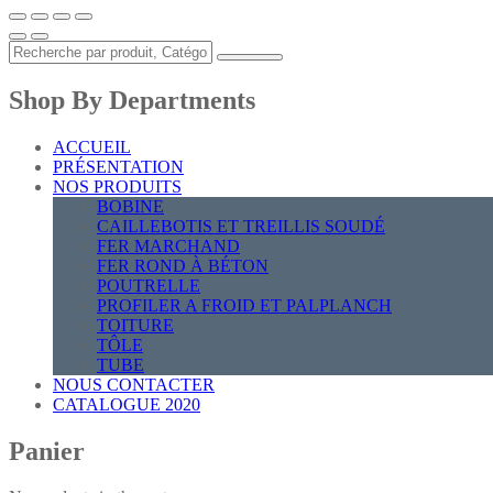
Shop By Departments
ACCUEIL
PRÉSENTATION
NOS PRODUITS
BOBINE
CAILLEBOTIS ET TREILLIS SOUDÉ
FER MARCHAND
FER ROND À BÉTON
POUTRELLE
PROFILER A FROID ET PALPLANCH
TOITURE
TÔLE
TUBE
NOUS CONTACTER
CATALOGUE 2020
Panier