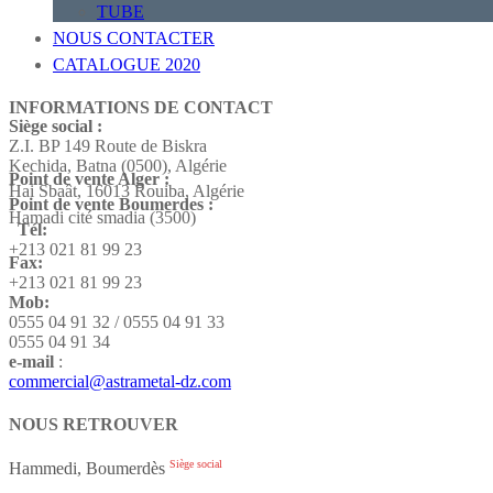
TUBE
NOUS CONTACTER
CATALOGUE 2020
INFORMATIONS DE CONTACT
Siège social :
Z.I. BP 149 Route de Biskra
Kechida, Batna (0500), Algérie
Point de vente Alger :
Hai Sbaât,
16013 Rouiba, Algérie
Point de vente Boumerdes :
Hamadi cité smadia (3500)
Tél:
+213 021 81 99 23
Fax:
+213 021 81 99 23
Mob:
0555 04 91 32 / 0555 04 91 33
0555 04 91 34
e-mail
:
commercial@astrametal-dz.com
NOUS RETROUVER
Siège social
Hammedi, Boumerdès