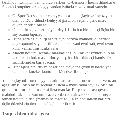
tərəfində, təxminən yan tərəfdə yerləşir. Cybersport (İngilis dilindən e
Sports) kompüter texnologiyasından istifadə edən virtual yarışdır.
O, SportBet səhmdar cəmiyyəti əsasında işləyir və lisenziyası
olan və RUS dilində fəaliyyət göstərən yeganə gənc mərc
dükanlarından biri idi.
Ola bilsin ki, xətt ən böyük deyil, lakin hər bir bahisçi üçün bir
şey özünü tapacaq.
Buna görə də hüquqi səhifə eyni bazaya malikdir, o, hazırda
qeyri-qanuni saytda istifadə olunur – yəni eyni xətt, eyni rəsm
kimi, yalnız əsas funksiyalar .
Mərcin növünü seçmək məsələsində, bukmeker kontorunun nə
təklif etməsindən asılı olmayaraq, hər bir istifadəçi həmişə öz
seçimlərindən başlayacaq.
Bir nəşrdə biz Rusiya bazarında meydana çıxan nisbətən yeni
qanuni bukmeker kontoru – MostBet ilə tanış olun.
Yeni başlayanlar ümumiyyətlə adi mərclərdən birinə üstünlük verir, ən
aşağı əmsalı olan matçı seçirlər. Sistem – maksimum sayı 12 olan bir
qrup idman matçının nəticəsi üzrə mərclər. Ekspress – sayı qeyri-
məhdud, lakin maksimum icazə verilən əmsalı x2000 olan bir neçə
idman növünün danışmamasına mərclər. Gələn hadisələrin hər biri
üçün ödənişlərin ümumi məbləğini tərtib edir.
Tsupis İdentifikasiyası