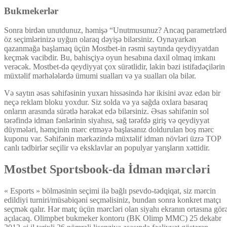
Bukmekerlər
Sonra birdən unutdunuz, həmişə “Unutmusunuz? Ancaq parametrlərd
öz seçimlərinizə uyğun olaraq dəyişə bilərsiniz. Oynayarkən
qazanmağa başlamaq üçün Mostbet-in rəsmi saytında qeydiyyatdan
keçmək vacibdir. Bu, bahisçiyə oyun hesabına daxil olmaq imkanı
verəcək. Mostbet-də qeydiyyat çox sürətlidir, lakin bəzi istifadəçilərin
müxtəlif mərhələlərdə ümumi sualları və ya sualları ola bilər.
Və saytın əsas səhifəsinin yuxarı hissəsində hər ikisini əvəz edən bir
neçə reklam bloku yoxdur. Siz solda və ya sağda oxlara basaraq
onların arasında sürətlə hərəkət edə bilərsiniz. Əsas səhifənin sol
tərəfində idman fənlərinin siyahısı, sağ tərəfdə giriş və qeydiyyat
düymələri, həmçinin mərc etməyə başlasanız doldurulan boş mərc
kuponu var. Səhifənin mərkəzində müxtəlif idman növləri üzrə TOP
canlı tədbirlər seçilir və eksklavlar ən populyar yarışların xəttidir.
Mostbet Sportsbook-da İdman mərcləri
« Esports » bölməsinin seçimi ilə bağlı psevdo-tədqiqat, siz mərcin
edildiyi turniri/müsabiqəni seçməlisiniz, bundan sonra konkret matçı
seçmək qalır. Hər matç üçün mərcləri olan siyahı ekranın ortasına gör
açılacaq. Olimpbet bukmeker kontoru (BK Olimp MMC) 25 dekabr