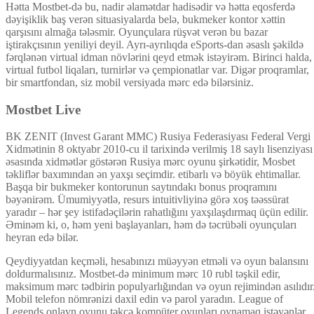
Hətta Mostbet-də bu, nadir əlamətdar hadisədir və hətta eqosferdə
dəyişiklik baş verən situasiyalarda belə, bukmeker kontor xəttin
qarşısını almağa tələsmir. Oyunçulara rüşvət verən bu bazar
iştirakçısının yeniliyi deyil. Ayrı-ayrılıqda eSports-dan əsaslı şəkildə
fərqlənən virtual idman növlərini qeyd etmək istəyirəm. Birinci halda,
virtual futbol liqaları, turnirlər və çempionatlar var. Digər proqramlar,
bir smartfondan, siz mobil versiyada mərc edə bilərsiniz.
Mostbet Live
BK ZENIT (Invest Garant MMC) Rusiya Federasiyası Federal Vergi
Xidmətinin 8 oktyabr 2010-cu il tarixində verilmiş 18 saylı lisenziyası
əsasında xidmətlər göstərən Rusiya mərc oyunu şirkətidir, Mosbet
təkliflər baxımından ən yaxşı seçimdir. etibarlı və böyük ehtimallar.
Başqa bir bukmeker kontorunun saytındakı bonus proqramını
bəyənirəm. Ümumiyyətlə, resurs intuitivliyinə görə xoş təəssürat
yaradır – hər şey istifadəçilərin rahatlığını yaxşılaşdırmaq üçün edilir.
Əminəm ki, o, həm yeni başlayanları, həm də təcrübəli oyunçuları
heyran edə bilər.
Qeydiyyatdan keçməli, hesabınızı müəyyən etməli və oyun balansını
doldurmalısınız. Mostbet-də minimum mərc 10 rubl təşkil edir,
maksimum mərc tədbirin populyarlığından və oyun rejimindən asılıdır
Mobil telefon nömrənizi daxil edin və parol yaradın. League of
Legends onlayn oyunu təkcə kompüter oyunları oynamaq istəyənlər