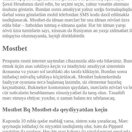
Şəxsi Hesabınızı daxil edin, bu seçimi seçin, yalnız vəsaitin alınması
üsulunu göstərin. Bundan sonra əməliyyat yalnız sorğu formalaşdıqd
dərhal sonra göndərilən mobil telefondan SMS kodu daxil edilməklə
təsdiqlənəcək. Mostbet-də idman mərcləri bir sıra idman növləri üzrə
edilə bilər – futboldan tutmuş e-idmana qədər. Hər bir idman yarışı
növü üzrə turnirlərin sayı, xüsusən də Rusiyanın ən yaxşı xidmətləri il
müqayisə olunmayanda, layiqli dörddəbirdir.
Mostbet
Proqramı rəsmi internet saytından cihazınızda əldə edə bilərsiniz. Bun
etmək üçün əsas səhifəyə keçin və istədiyiniz əməliyyat sisteminin
ikonasına və yuxarı sol tərəfdəki əks tərəfə klikləyin. Bundan sonra
istifadəçi müvafiq səhifəyə köçürüləcək. Mostbet bukmekerində
fəaliyyət oyununa necə başlamaq lazımdır, siz elementar hazırlıq
keçməlisiniz. Bukmeker kontorunun qaydaları, mərclərin növləri və b
cür nəticələrin hesablanması xüsusiyyətləri ilə tanış olun. Təsadüfi
mərc etməyə ehtiyac yoxdur, o zaman balans tez sıfırlanacaq.
Mostbet Bq Mostbet-də qeydiyyatdan keçin
Kuponda 10 rubla qədər məbləğ varsa, sistem xəta yaradacaq. Mərc
qoymaqla istifadəçi öz niyyətini təsdiqləmiş olur, həm də Pippard
qaydaları ilə razılaşır. Heç bir ayıq bəhanə ilə sövdələşməni qeyd edə