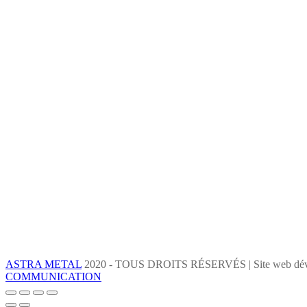
ASTRA METAL
2020 - TOUS DROITS RÉSERVÉS | Site web dév
COMMUNICATION