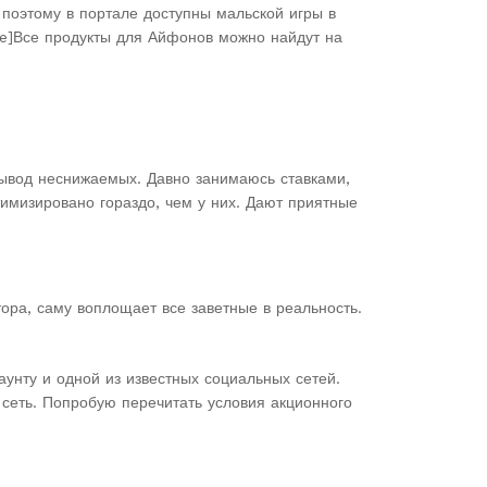
 поэтому в портале доступны мальской игры в
ine]Все продукты для Айфонов можно найдут на
 вывод неснижаемых. Давно занимаюсь ставками,
имизировано гораздо, чем у них. Дают приятные
тора, саму воплощает все заветные в реальность.
унту и одной из известных социальных сетей.
 сеть. Попробую перечитать условия акционного