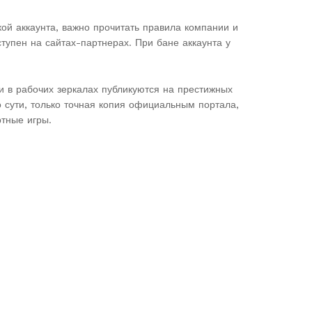
ой аккаунта, важно прочитать правила компании и
тупен на сайтах-партнерах. При бане аккаунта у
и в рабочих зеркалах публикуются на престижных
о сути, только точная копия официальным портала,
ртные игры.