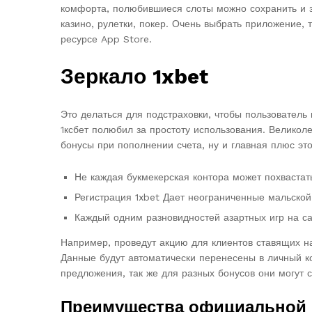
комфорта, полюбившиеся слоты можно сохранить и за
казино, рулетки, покер. Очень выбрать приложение,
ресурсе App Store.
Зеркало 1xbet
Это делаться для подстраховки, чтобы пользователь
1ксбет полюбил за простоту использования. Велико
бонусы при пополнении счета, ну и главная плюс эт
Не каждая букмекерская контора может похвастат
Регистрация 1xbet Дает неограниченные мальской 
Каждый одним разновидностей азартных игр на сай
Например, проведут акцию для клиентов ставящих на
Данные будут автоматически перенесены в личный ко
предложения, так же для разных бонусов они могут с
Преимущества официальной 