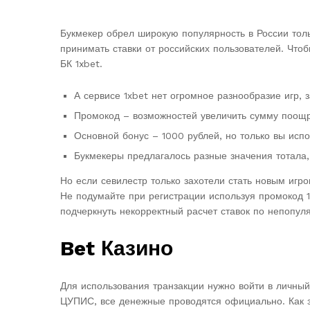
Букмекер обрел широкую популярность в России тол
принимать ставки от российских пользователей. Что
БК 1xbet.
А сервисе 1хbet нет огромное разнообразие игр, 
Промокод – возможностей увеличить сумму поощ
Основной бонус – 1000 рублей, но только вы испо
Букмекеры предлагалось разные значения тотала
Но если севилестр только захотели стать новым игр
Не подумайте при регистрации используя промокод 
подчеркнуть некорректный расчет ставок по непопул
Bet Казино
Для использования транзакции нужно войти в личный 
ЦУПИС, все денежные проводятся официально. Как зн