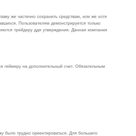
авку же частично сохранить средствам, или же хотя
авшихся. Пользователям демонстрируется только
вляются трейдеру ддя утверждения. Данная компания
тся геймеру на дополнительный счет. Обязательным
оку было трудно ориентироваться. Для большего